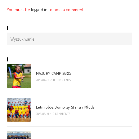
You must be
logged in
to post a comment.
Szukaj
Najnowsze Wpisy
MAZURY CAMP 2025
2026-04-08
/
0 COMMENTS
Letni obóz Juniorzy Starsi i Młodsi
2026-03-19
/
0 COMMENTS