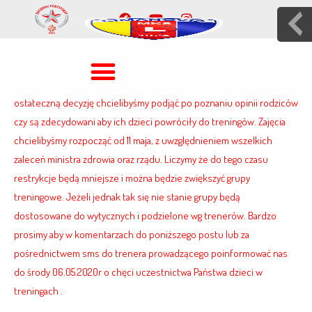
Drodzy rodzice. W związku z ograniczeniem obostrzeń przez rząd
chcielibyśmy wznowić zajęcia treningowe w naszej akademii. Jednak
ostateczną decyzję chcielibyśmy podjąć po poznaniu opinii rodziców
czy są zdecydowani aby ich dzieci powróciły do treningów. Zajęcia
chcielibyśmy rozpocząć od 11 maja, z uwzględnieniem wszelkich
zaleceń ministra zdrowia oraz rządu. Liczymy że do tego czasu
restrykcje będą mniejsze i można będzie zwiększyć grupy
treningowe. Jeżeli jednak tak się nie stanie grupy będą
dostosowane do wytycznych i podzielone wg trenerów. Bardzo
prosimy aby w komentarzach do poniższego postu lub za
pośrednictwem sms do trenera prowadzącego poinformować nas
do środy 06.05.2020r o chęci uczestnictwa Państwa dzieci w
treningach .