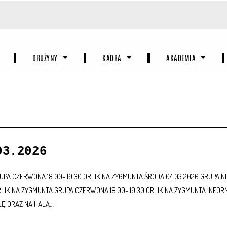
03.2026
UPA CZERWONA 18.00- 19.30 ORLIK NA ZYGMUNTA ŚRODA 11.03.2026 GRUPA NIEB
- 18.3 ORLIK NA ZYGMUNTA SPARIN ZA STARÓWKĄ GRUPA CZERWONA 16.00- 17.
ORLIK NA…
DRUŻYNY
KADRA
AKADEMIA
03.2026
UPA CZERWONA 18.00- 19.30 ORLIK NA ZYGMUNTA ŚRODA 04.03.2026 GRUPA NIEB
ORLIK NA ZYGMUNTA GRUPA CZERWONA 18.00- 19.30 ORLIK NA ZYGMUNTA INFOR
LĘ ORAZ NA HALĄ…