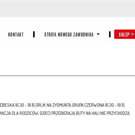
IESKA 16.30 - 18.15 ORLIK NA ZYGMUNTA GRUPA CZERWONA 18.00 - 19.30
30 STADION W SŁOPNICACH PIĄTEK 13.03.2026 ORLIK NA ZYGMUNTA GRUPA
KONTAKT
STREFA NOWEGO ZAWODNIKA
SKLEP
IESKA 16.30 - 18.15 ORLIK NA ZYGMUNTA GRUPA CZERWONA 16.30 - 18.15
MACJA DLA RODZICÓW, DZIECI PRZEBIERAJĄ BUTY NA HALI NIE PRZYCHODZĄ