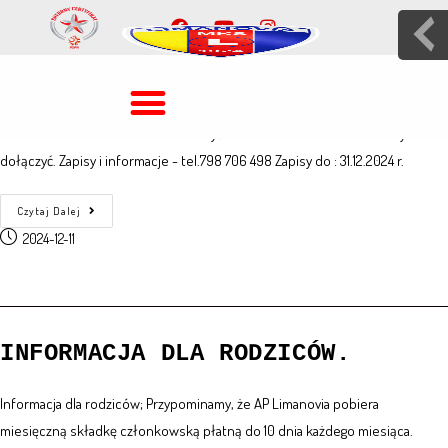
Zimowy obóz dochodzeniowy.
Zapisy.
Zapraszamy na Zimowy Obóz Dochodzeniowy dzieci z roczników 2012-2017.
Termin:20-24.01.2025 r. Nie musisz być zawodnikiem AP Limanovia aby
dołączyć. Zapisy i informacje - tel.798 706 498 Zapisy do : 31.12.2024 r.
Czytaj Dalej
2024-12-11
INFORMACJA DLA RODZICÓW.
Informacja dla rodziców; Przypominamy, że AP Limanovia pobiera
miesięczną składkę członkowską płatną do 10 dnia każdego miesiąca.